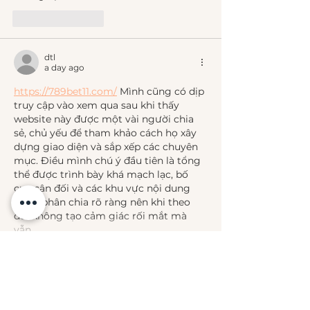
Like
Reply
dtl
a day ago
https://789bet11.com/
 Mình cũng có dịp 
truy cập vào xem qua sau khi thấy 
website này được một vài người chia 
sẻ, chủ yếu để tham khảo cách họ xây 
dựng giao diện và sắp xếp các chuyên 
mục. Điều mình chú ý đầu tiên là tổng 
thể được trình bày khá mạch lạc, bố 
cục cân đối và các khu vực nội dung 
được phân chia rõ ràng nên khi theo 
dõi không tạo cảm giác rối mắt mà 
vẫn…
Show More
Like
Reply