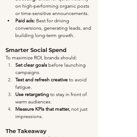
on high-performing organic posts 
or time-sensitive announcements.
Paid ads:
 Best for driving 
conversions, generating leads, and 
building long-term growth.
Smarter Social Spend
To maximize ROI, brands should:
Set clear goals
 before launching 
campaigns.
Test and refresh creative
 to avoid 
fatigue.
Use retargeting
 to stay in front of 
warm audiences.
Measure KPIs that matter,
 not just 
impressions.
The Takeaway