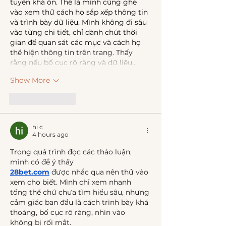
tuyến khá ổn. Thế là mình cũng ghé 
vào xem thử cách họ sắp xếp thông tin 
và trình bày dữ liệu. Mình không đi sâu 
vào từng chi tiết, chỉ dành chút thời 
gian để quan sát các mục và cách họ 
thể hiện thông tin trên trang. Thấy 
rằng nếu bố cục rõ ràng và dữ liệu…
Show More
Like
Reply
hi c
4 hours ago
Trong quá trình đọc các thảo luận, 
mình có để ý thấy 
28bet.com
được
nhắc qua nên thử vào 
xem cho biết. Mình chỉ xem nhanh 
tổng thể chứ chưa tìm hiểu sâu, nhưng 
cảm giác ban đầu là cách trình bày khá 
thoáng, bố cục rõ ràng, nhìn vào 
không bị rối mắt.