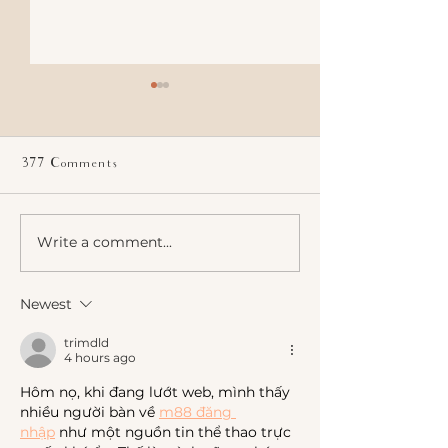
377 Comments
Write a comment...
What AI Can't Do For
The Difference 
Your Brand
Posting Content
Building a Brand
Newest
trimdld
4 hours ago
Hôm nọ, khi đang lướt web, mình thấy 
nhiều người bàn về 
m88 đăng 
nhập
 như một nguồn tin thể thao trực 