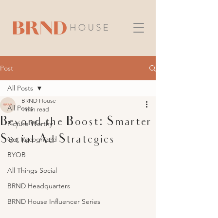
Post
All Posts
BRND House
All Posts
1 min read
Beyond the Boost: Smarter
Picture Worthy
Social Ad Strategies
Get Recognized
BYOB
All Things Social
BRND Headquarters
BRND House Influencer Series